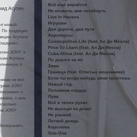
Всё ещё вернётся
нид Агутин
Не позволь мне погибнуть
Live In Havana
Игрушки
ел новый
Две дороги, два пути
. По традиции
Аэропорты
зицию Агутина
Cosmopolitan Life (feat. Ал Ди Меола)
пощадна».
Price To Learn (feat. Ал Ди Меола)
есен JONY: в
Cuba Africa (feat. Ал Ди Меола)
рсии Агутина
По дороге на юг
олненную в
Зима
Граница (feat. Отпетые мошенники)
Если ты когда-нибудь меня простишь
никак не мог
Новый год
треки JONY.
Половина сердца
 песнями» с
Луна
важно, с кем
Всё в твоих руках
есколько
Не выходи из дома!
на JONY.
Не унывай
Летний дождь
Валерьевич.
Королева
Оле-Оле