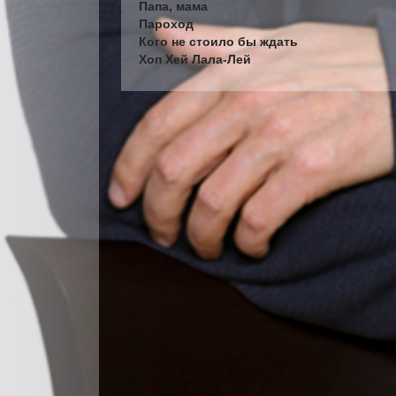
Папа, мама
Пароход
Кого не стоило бы ждать
Хоп Хей Лала-Лей