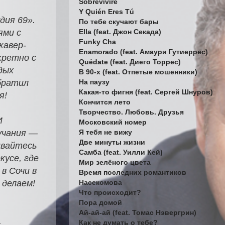
Sobreviviré
Y Quién Eres Tú
дия 69».
По тебе скучают бары
Ella (feat. Джон Секада)
ями с
Funky Cha
кавер-
Enamorado (feat. Амаури Гутиеррес)
кретно с
Quédate (feat. Диего Торрес)
дых
В 90-х (feat. Отпетые мошенники)
На паузу
братил
Какая-то фигня (feat. Сергей Шнуров)
я!
Кончится лето
Творчество. Любовь. Друзья
И
Московский номер
Я тебя не вижу
учания —
Две минуты жизни
ивайтесь
Самба (feat. Уилли Кей)
кусе, где
Мир зелёного цвета
в Сочи в
Время последних романтиков
Насекомова
 делаем!
Что происходит?
Пора домой
Ай-ай-ай (feat. Томас Нэвергрин)
.
Как не думать о тебе?