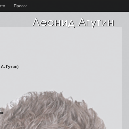
ото
Пресса
 А. Гутин)
ла