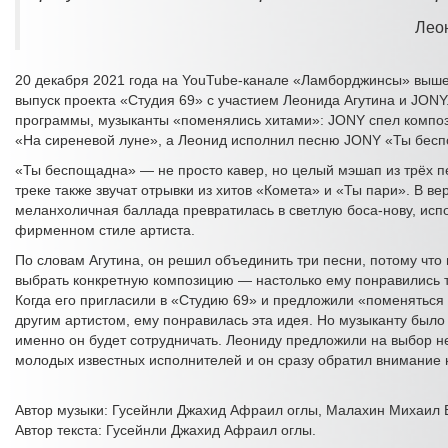
Лео
20 декабря 2021 года на YouTube-канале «Ламборджинсы» выш
выпуск проекта «Студия 69» с участием Леонида Агутина и JONY
программы, музыканты «поменялись хитами»: JONY спел компо
«На сиреневой луне», а Леонид исполнил песню JONY «Ты бес
«Ты беспощадна» — не просто кавер, но целый мэшап из трёх п
треке также звучат отрывки из хитов «Комета» и «Ты пари». В ве
меланхоличная баллада превратилась в светлую боса-нову, исп
фирменном стиле артиста.
По словам Агутина, он решил объединить три песни, потому что 
выбрать конкретную композицию — настолько ему понравились 
Когда его пригласили в «Студию 69» и предложили «поменяться
другим артистом, ему понравилась эта идея. Но музыканту было 
именно он будет сотрудничать. Леониду предложили на выбор н
молодых известных исполнителей и он сразу обратил внимание 
Автор музыки: Гусейнли Джахид Афраил оглы, Малахин Михаил 
Автор текста: Гусейнли Джахид Афраил оглы.