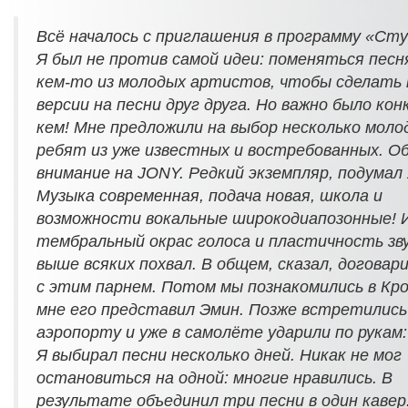
Всё началось с приглашения в программу «Сту
Я был не против самой идеи: поменяться песн
кем-то из молодых артистов, чтобы сделать 
версии на песни друг друга. Но важно было кон
кем! Мне предложили на выбор несколько моло
ребят из уже известных и востребованных. О
внимание на JONY. Редкий экземпляр, подумал 
Музыка современная, подача новая, школа и
возможности вокальные широкодиапозонные! 
тембральный окрас голоса и пластичность зв
выше всяких похвал. В общем, сказал, договар
с этим парнем. Потом мы познакомились в Кро
мне его представил Эмин. Позже встретились 
аэропорту и уже в самолёте ударили по рукам:
Я выбирал песни несколько дней. Никак не мог
остановиться на одной: многие нравились. В
результате объединил три песни в один кавер