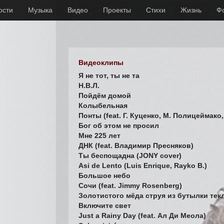
ости
Музыка
Видео
Проекты
Стихи
Жизнь
Ф
Видеоклипы
Я не тот, ты не та
Н.В.Л.
Пойдём домой
Колыбельная
Понты (feat. Г. Куценко, М. Полицеймако,
Бог об этом не просил
Мне 225 лет
ДНК (feat. Владимир Пресняков)
Ты беспощадна (JONY cover)
Asi de Lento (Luis Enrique, Rayko B.)
Большое небо
Сочи (feat. Jimmy Rosenberg)
Золотистого мёда струя из бутылки тек
Включите свет
Just a Rainy Day (feat. Ал Ди Меола)