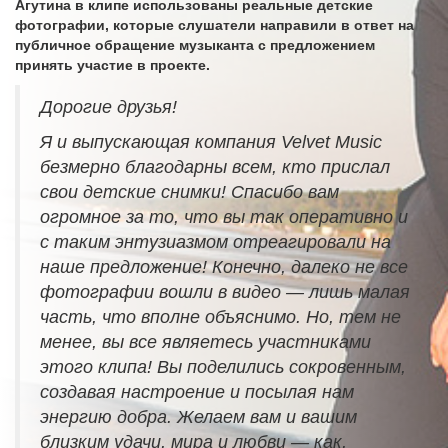
Агутина в клипе использованы реальные детские
фотографии, которые слушатели направили в ответ на
публичное обращение музыканта с предложением
принять участие в проекте.
Дорогие друзья!
Я и выпускающая компания Velvet Music
безмерно благодарны всем, кто прислал
свои детские снимки! Спасибо вам
огромное за то, что вы так оперативно и
с таким энтузиазмом отреагировали на
наше предложение! Конечно, далеко не все
фотографии вошли в видео — лишь малая
часть, что вполне объяснимо. Но, тем не
менее, вы все являетесь участниками
этого клипа! Вы поделились сокровенным,
создавая настроение и посылая нам
энергию добра. Желаем вам и вашим
близким удачи, мира и любви — как,