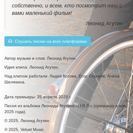
собственно, и всем, кто посмотрит наш с
вами маленький фильм!
Леонид Агутин
Слушать песню на всех платформах
Автор музыки и слов: Леонид Агутин.
Идея клипа: Леонид Агутин.
Над клипом работали: Лидия Котова, Егор Сергеев, Алёна
Шелякина.
Дата премьеры: 25 апреля 2025 г.
Песня из альбома Леонида Агутина «Н.В.Л.» (премьера в мае
2025 года).
© 2025, Леонид Агутин.
℗ 2025, Velvet Music.