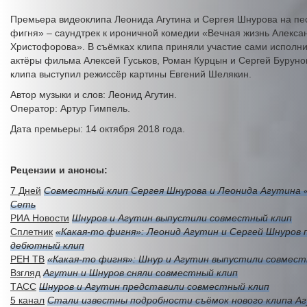
Премьера видеоклипа Леонида Агутина и Сергея Шнурова на пе
фигня» – саундтрек к ироничной комедии «Вечная жизнь Алекса
Христофорова». В съёмках клипа приняли участие сами исполни
актёры фильма Алексей Гуськов, Роман Курцын и Сергей Буруно
клипа выступил режиссёр картины Евгений Шелякин.
Автор музыки и слов: Леонид Агутин.
Оператор: Артур Гимпель.
Дата премьеры: 14 октября 2018 года.
Рецензии и анонсы:
7 Дней
Совместный клип Сергея Шнурова и Леонида Агутина 
Сеть
РИА Новости
Шнуров и Агутин выпустили совместный клип
Сплетник
«Какая-то фигня»: Леонид Агутин и Сергей Шнуров
дебютный клип
РЕН ТВ
«Какая-то фигня»: Шнур и Агутин выпустили совмест
Взгляд
Агутин и Шнуров сняли совместный клип
ТАСС
Шнуров и Агутин представили совместный клип
5 канал
Стали известны подробности съёмок нового клипа Аг