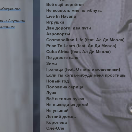
Всё ещё вернётся
 «Какую-то
Не позволь мне погибнуть
Live In Havana
ра и Агутина
Игрушки
 клипом
Две дороги, два пути
Аэропорты
Cosmopolitan Life (feat. Ал Ди Меола)
Price To Learn (feat. Ал Ди Меола)
Cuba Africa (feat. Ал Ди Меола)
По дороге на юг
Зима
Граница (feat. Отпетые мошенники)
Если ты когда-нибудь меня простишь
Новый год
Половина сердца
Луна
Всё в твоих руках
Не выходи из дома!
Не унывай
Летний дождь
Королева
Оле-Оле