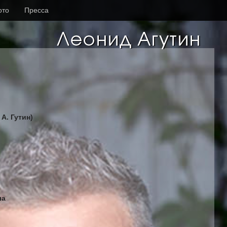
ото
Пресса
 А. Гутин)
ла