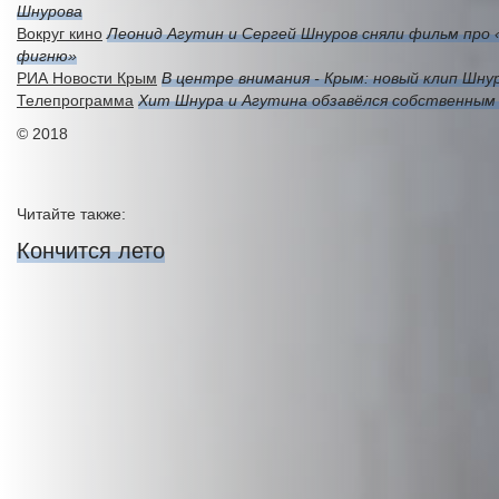
Шнурова
Вокруг кино
Леонид Агутин и Сергей Шнуров сняли фильм про
фигню»
РИА Новости Крым
В центре внимания - Крым: новый клип Шну
Телепрограмма
Хит Шнура и Агутина обзавёлся собственным
© 2018
Читайте также:
Кончится лето