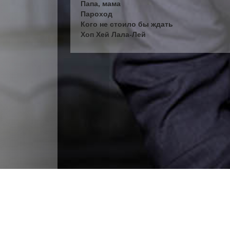
Папа, мама
Пароход
Кого не стоило бы ждать
Хоп Хей Лала-Лей