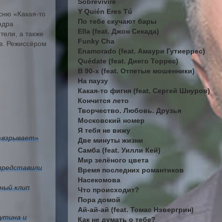
Sobreviviré
Y Quién Eres Tú
сню «Какая-то
По тебе скучают бары
ндра
Ella (feat. Джон Секада)
тели, а также
Funky Cha
в. Режиссёром
Enamorado (feat. Амаури Гутиеррес)
Quédate (feat. Диего Торрес)
В 90-х (feat. Отпетые мошенники)
На паузу
Какая-то фигня (feat. Сергей Шнуров)
Кончится лето
Творчество. Любовь. Друзья
Московский номер
Я тебя не вижу
«взрывает»
Две минуты жизни
Самба (feat. Уилли Кей)
Мир зелёного цвета
 представили
Время последних романтиков
Насекомова
ный клип
Что происходит?
Пора домой
Ай-ай-ай (feat. Томас Нэвергрин)
утина и
Как не думать о тебе?