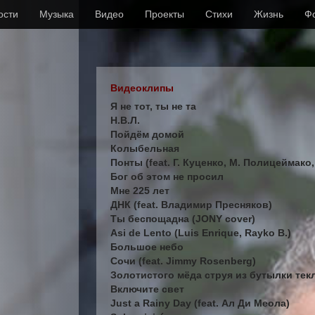
ости
Музыка
Видео
Проекты
Стихи
Жизнь
Ф
Видеоклипы
Я не тот, ты не та
Н.В.Л.
Пойдём домой
Колыбельная
Понты (feat. Г. Куценко, М. Полицеймако,
Бог об этом не просил
Мне 225 лет
ДНК (feat. Владимир Пресняков)
Ты беспощадна (JONY cover)
Asi de Lento (Luis Enrique, Rayko B.)
Большое небо
Сочи (feat. Jimmy Rosenberg)
Золотистого мёда струя из бутылки тек
Включите свет
Just a Rainy Day (feat. Ал Ди Меола)