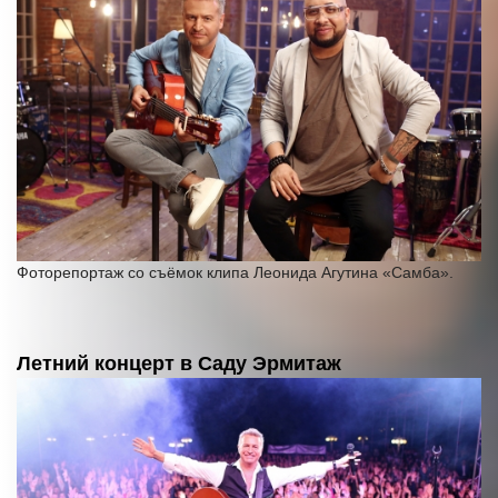
Фоторепортаж со съёмок клипа Леонида Агутина «Самба».
Летний концерт в Саду Эрмитаж