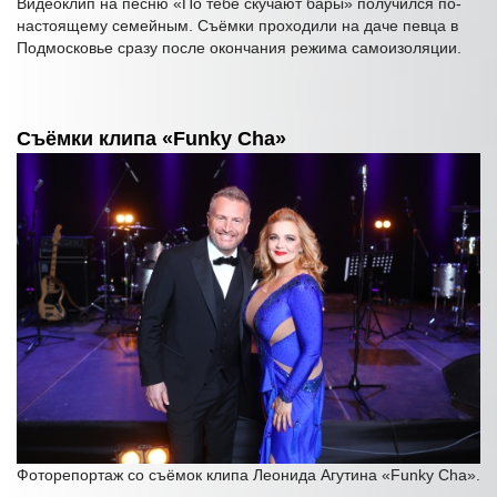
Видеоклип на песню «По тебе скучают бары» получился по-
настоящему семейным. Съёмки проходили на даче певца в
Подмосковье сразу после окончания режима самоизоляции.
Съёмки клипа «Funky Cha»
Фоторепортаж со съёмок клипа Леонида Агутина «Funky Cha».