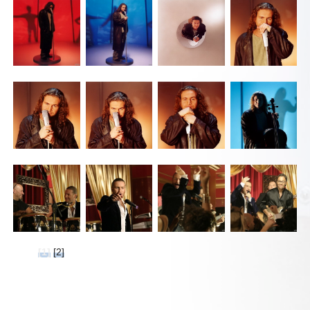
[1]
[2]