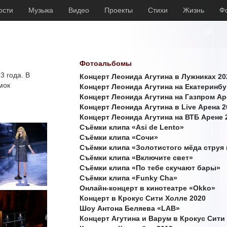
ости
Музыка
Видео
Проекты
Стихи
Жизнь
Ф
Фотоальбомы
3 года. В
Концерт Леонида Агутина в Лужниках 20
мок
Концерт Леонида Агутина на Екатеринбу
Концерт Леонида Агутина на Газпром Ар
Концерт Леонида Агутина в Live Арена 2
Концерт Леонида Агутина на ВТБ Арене 
Съёмки клипа «Asi de Lento»
Съёмки клипа «Сочи»
Съёмки клипа «Золотистого мёда струя 
Съёмки клипа «Включите свет»
Съёмки клипа «По тебе скучают бары»
Съёмки клипа «Funky Cha»
Онлайн-концерт в кинотеатре «Okko»
Концерт в Крокус Сити Холле 2020
Шоу Антона Беляева «LAB»
Концерт Агутина и Варум в Крокус Сити