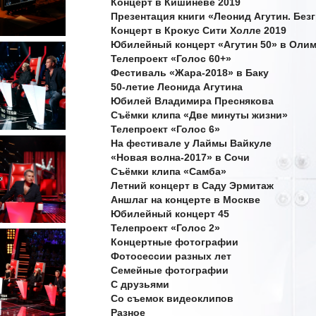
Концерт в Кишинёве 2019
Презентация книги «Леонид Агутин. Без
Концерт в Крокус Сити Холле 2019
Юбилейный концерт «Агутин 50» в Оли
Телепроект «Голос 60+»
Фестиваль «Жара-2018» в Баку
50-летие Леонида Агутина
Юбилей Владимира Преснякова
Съёмки клипа «Две минуты жизни»
Телепроект «Голос 6»
На фестивале у Лаймы Вайкуле
«Новая волна-2017» в Сочи
Съёмки клипа «Самба»
Летний концерт в Саду Эрмитаж
Аншлаг на концерте в Москве
Юбилейный концерт 45
Телепроект «Голос 2»
Концертные фотографии
Фотосессии разных лет
Семейные фотографии
С друзьями
Со съемок видеоклипов
Разное