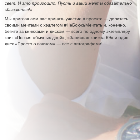
свет. И это произошло. Пусть и ваши мечты обязательно
сбываются!»
Мы приглашаем вас принять участие в проекте — делитесь
своими мечтами с хэштегом #НеБоюсьМечтать и, конечно,
бегите за книжками и диском — всего по одному экземпляру
книг «Поэзия обычных дней», «Записная книжка 69» и один
диск «Просто о важном» — все с автографами!