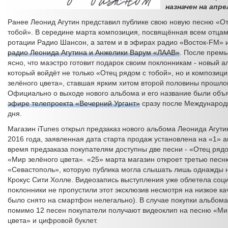
назначен на апре
Ранее Леонид Агутин представил публике свою новую песню «О
тобой». В середине марта композиция, посвящённая всем отцам
ротации Радио Шансон, а затем и в эфирах радио «Восток-FM» 
радио Леонида Агутина и Анжелики Варум «ЛААВ»
. После прем
ясно, что маэстро готовит подарок своим поклонникам - новый а
который войдёт не только «Отец рядом с тобой», но и композиц
зелёного цвета», ставшая ярким хитом второй половины прошлог
Официально о выходе нового альбома и его название были объ
эфире телепроекта «Вечерний Ургант»
сразу после Международн
дня.
Магазин iTunes открыл предзаказ нового альбома Леонида Агути
2016 года, заявленная дата старта продаж установлена на «1» а
время предзаказа покупателям доступны две песни - «Отец рядо
«Мир зелёного цвета». «25» марта магазин откроет третью песн
«Севастополь», которую публика могла слышать лишь однажды н
Крокус Сити Холле. Видеозапись выступления уже облетела соц
поклонники не пропустили этот эксклюзив несмотря на низкое ка
было снято на смартфон нелегально). В случае покупки альбома
помимо 12 песен покупатели получают видеоклип на песню «Ми
цвета» и цифровой буклет.