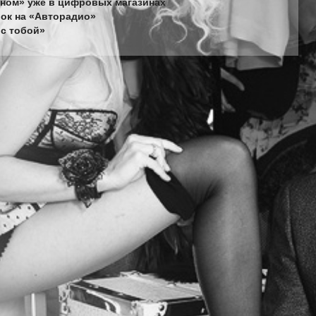
жном» уже в цифровых магазинах
лок на «Авторадио»
 с тобой»