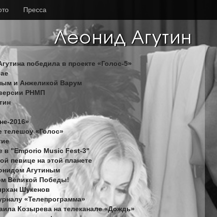
ото
Пресса
Агутина победила в проекте «Голос-5»
бае
иным и Анжеликой Варум
о версии РНМП
тин
не-2016»
не телешоу «Голос»
тие
 в "Emporio Music Fest-3"
ой певице на этой планете
еонидом Агутиным
ком Великой Победы!
тырхан Шукенов
журналу «Телепрограмма»
ихаила Козырева на телеканале «Дождь»