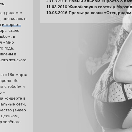
23.03.2016 Новый альбом «Просто о ва
ль.
11.03.2016 Живой звук в гостях у Мурзи
тец рядом с
10.03.2016 Премьера песни «Отец рядом
, появилась в
и
интернет-
ьеры стало
льбом, в
ия «Мир
о года.
явлены в
ого женского
на «18» марта
преля. Во
м с тобой» и
ю –
а концерте в
иальные сети,
чество (видео
 целиком,
р зелёного