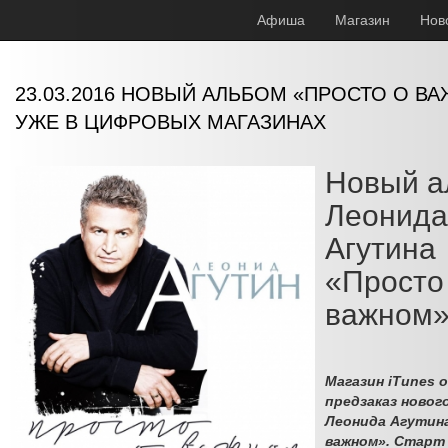
Афиша
Магазин
Нов
23.03.2016 НОВЫЙ АЛЬБОМ «ПРОСТО О В
УЖЕ В ЦИФРОВЫХ МАГАЗИНАХ
Новый а
Леонида
Агутина
«Просто
важном
Магазин iTunes 
предзаказ новог
Леонида Агутин
важном». Старт