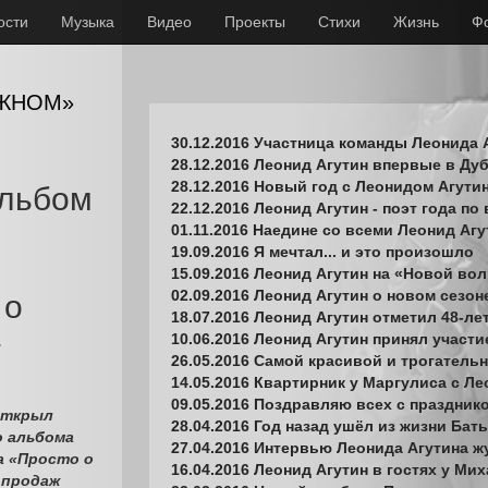
ости
Музыка
Видео
Проекты
Стихи
Жизнь
Ф
АЖНОМ»
30.12.2016 Участница команды Леонида 
28.12.2016 Леонид Агутин впервые в Ду
28.12.2016 Новый год с Леонидом Агут
льбом
22.12.2016 Леонид Агутин - поэт года п
01.11.2016 Наедине со всеми Леонид Агу
19.09.2016 Я мечтал... и это произошло
15.09.2016 Леонид Агутин на «Новой вол
02.09.2016 Леонид Агутин о новом сезо
 о
18.07.2016 Леонид Агутин отметил 48-ле
»
10.06.2016 Леонид Агутин принял участие
26.05.2016 Самой красивой и трогательн
14.05.2016 Квартирник у Маргулиса с Л
09.05.2016 Поздравляю всех с праздни
открыл
28.04.2016 Год назад ушёл из жизни Ба
о альбома
27.04.2016 Интервью Леонида Агутина 
а «Просто о
16.04.2016 Леонид Агутин в гостях у М
 продаж