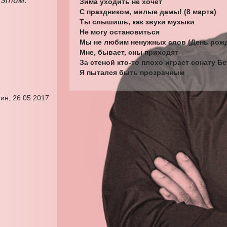
 этим.
Зима уходить не хочет
С праздником, милые дамы! (8 марта)
Ты слышишь, как звуки музыки
Не могу остановиться
Мы не любим ненужных слов (День рож
Мне, бывает, сны приходят
За стеной кто-то плохо играет сонату Б
Я пытался быть прозрачным
ин, 26.05.2017