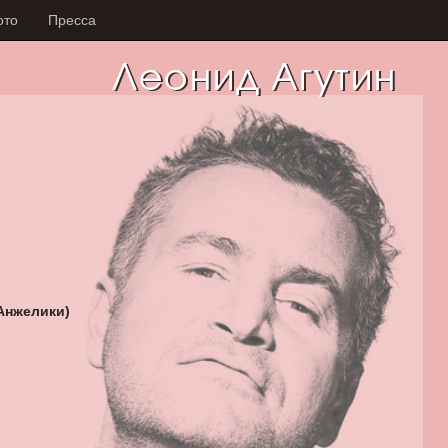
ото
Пресса
Анжелики)