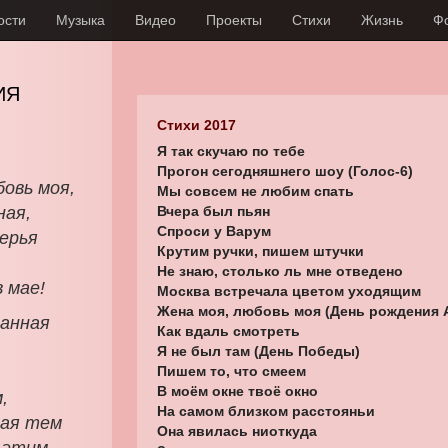
ости
Музыка
Видео
Проекты
Стихи
Жизнь
Ф
ИЯ
Стихи 2017
Я так скучаю по тебе
Прогон сегодняшнего шоу (Голос-6)
овь моя,
Мы совсем не любим спать
ная,
Вчера был пьян
Спроси у Варум
ерья
Крутим ручки, пишем штучки
Не знаю, столько ль мне отведено
 мае!
Москва встречала цветом уходящим
Жена моя, любовь моя (День рождения 
ванная
Как вдаль смотреть
Я не был там (День Победы)
Пишем то, что смеем
В моём окне твоё окно
,
На самом близком расстояньи
ная тем
Она явилась ниоткуда