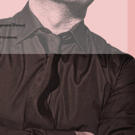
дения Лизы)
етховена