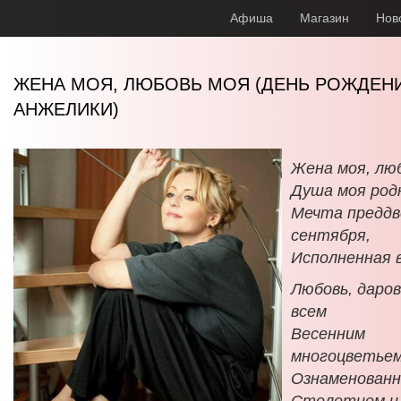
Афиша
Магазин
Нов
ЖЕНА МОЯ, ЛЮБОВЬ МОЯ (ДЕНЬ РОЖДЕН
АНЖЕЛИКИ)
Жена моя, люб
Душа моя род
Мечта преддв
сентября,
Исполненная в
Любовь, даро
всем
Весенним
многоцветьем
Ознаменован