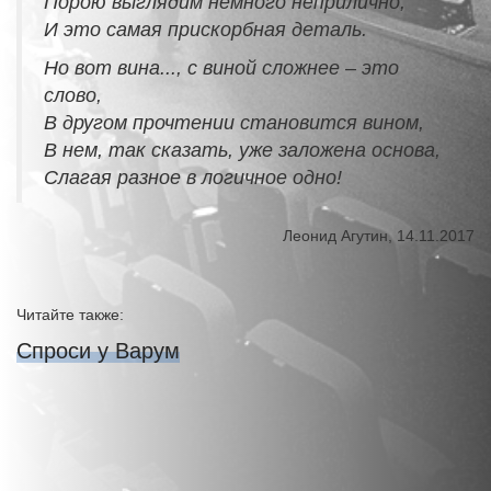
Порою выглядим немного неприлично,
И это самая прискорбная деталь.
Но вот вина..., с виной сложнее – это
слово,
В другом прочтении становится вином,
В нем, так сказать, уже заложена основа,
Слагая разное в логичное одно!
Леонид Агутин, 14.11.2017
Читайте также:
Спроси у Варум