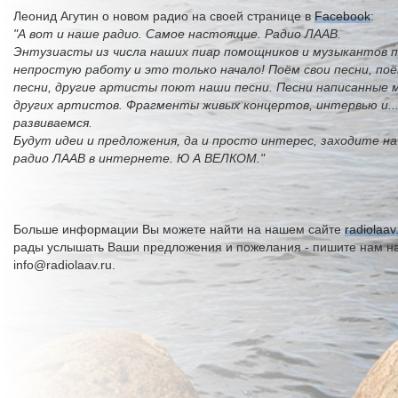
Леонид Агутин о новом радио на своей странице в
Facebook
:
"А вот и наше радио. Самое настоящие. Радио ЛААВ.
Энтузиасты из числа наших пиар помощников и музыкантов 
непростую работу и это только начало! Поём свои песни, поё
песни, другие артисты поют наши песни. Песни написанные 
других артистов. Фрагменты живых концертов, интервью и...
развиваемся.
Будут идеи и предложения, да и просто интерес, заходите н
радио ЛААВ в интернете. Ю А ВЕЛКОМ."
Больше информации Вы можете найти на нашем сайте
radiolaav
рады услышать Ваши предложения и пожелания - пишите нам н
info@radiolaav.ru.