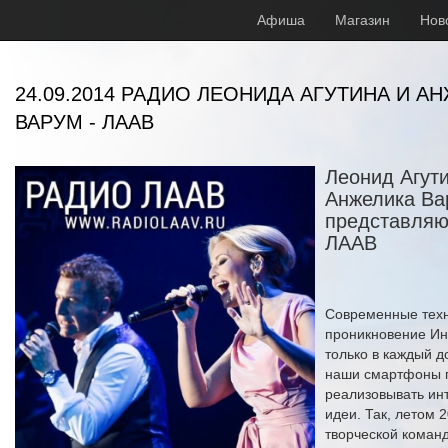
Афиша
Магазин
Нов
24.09.2014 РАДИО ЛЕОНИДА АГУТИНА И А
ВАРУМ - ЛААВ
Леонид Агути
Анжелика Ва
представляю
ЛААВ
Современные техн
проникновение Ин
только в каждый до
наши смартфоны 
реализовывать ин
идеи. Так, летом 
творческой коман