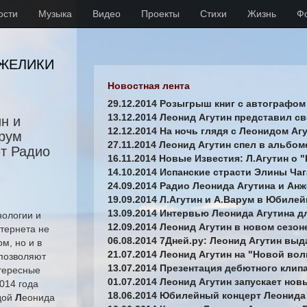
ости
Музыка
Видео
Проекты
Стихи
Жизнь
Ф
НЖЕЛИКИ
Новостная лента
29.12.2014 Розыгрыш книг с автографом
13.12.2014 Леонид Агутин представил с
н и
12.12.2014 На ночь глядя с Леонидом А
рум
27.11.2014 Леонид Агутин спел в альбом
т Радио
16.11.2014 Новые Известия: Л.Агутин о "
14.10.2014 Испанские страсти Элины Ча
24.09.2014 Радио Леонида Агутина и Ан
19.09.2014 Л.Агутин и А.Варум в Юбил
13.09.2014 Интервью Леонида Агутина дл
ологии и
12.09.2014 Леонид Агутин в новом сезон
тернета не
06.08.2014 7Дней.ру: Леонид Агутин выд
м, но и в
21.07.2014 Леонид Агутин на "Новой вол
позволяют
13.07.2014 Презентация дебютного клип
тересные
01.07.2014 Леонид Агутин запускает но
2014 года
18.06.2014 Юбилейный концерт Леонида 
дой
Л
еонида