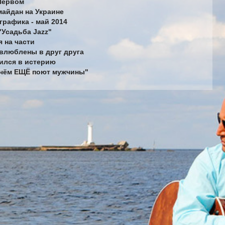
 Первом
майдан на Украине
графика - май 2014
"Усадьба Jazz"
я на части
 влюблены в друг друга
тился в истерию
О чём ЕЩЁ поют мужчины"