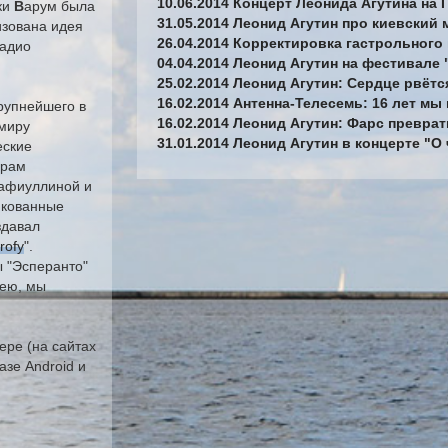
10.06.2014 Концерт Леонида Агутина на
ки
В
арум была
31.05.2014 Леонид Агутин про киевский 
изована идея
26.04.2014 Корректировка гастрольного 
радио
04.04.2014 Леонид Агутин на фестивале 
25.02.2014 Леонид Агутин: Сердце рвётс
16.02.2014 Антенна-Телесемь: 16 лет мы
рупнейшего в
16.02.2014 Леонид Агутин: Фарс превра
имиру
31.01.2014 Леонид Агутин в концерте "
еские
орам
Сафиуллиной и
икованные
здавал
rofy
".
 "Эсперанто"
дею, мы
ере (на сайтах
азе Android и