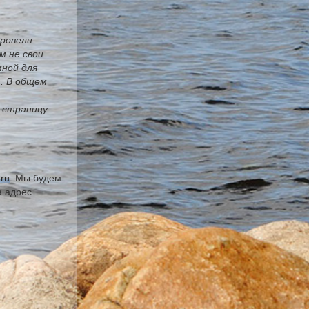
провели
м не свои
мной для
. В общем
а страницу
.ru
. Мы будем
а адрес