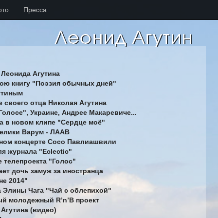
ото
Пресса
 Леонида Агутина
вою книгу "Поэзия обычных дней"
гутиным
е своего отца Николая Агутина
Голосе", Украине, Андрее Макаревиче...
га в новом клипе "Сердце моё"
желики Варум - ЛААВ
ейном концерте Сосо Павлиашвили
я журнала "Eclectic"
е телепроекта "Голос"
ает дочь замуж за иностранца
не 2014"
а Элины Чага "Чай с облепихой"
вый молодежный R’n’B проект
Агутина (видео)