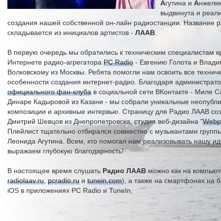
А
гутина и
А
нжели
выдвинута и реал
создания нашей собственной он-лайн радиостанции. Название 
складывается из инициалов артистов -
ЛААВ
.
В первую очередь мы обратились к техническим специалистам к
Интернете радио-агрегатора
PC Radio
- Евгению Голота и Влад
Волковскому из Москвы. Ребята помогли нам освоить все технич
особенности создания интернет-радио. Благодаря администрат
официального фан-клуба
в социальной сети ВКонтакте - Миле 
Динаре Кадыровой из Казани - мы собрали уникальные неопубл
композиции и архивные интервью. Страницу для Радио ЛААВ со
Дмитрий Шевцов из Днепропетровска, студия веб-дизайна "
Webp
Плейлист тщательно отбирался совместно с музыкантами группы
Леонида Агутина. Всем, кто помогал нам реализовывать нашу и
выражаем глубокую благодарность!
В настоящее время слушать
Радио ЛААВ
можно как на компьют
radiolaav.ru
,
pcradio.ru
и
tunein.com
), а также на смартфонах на б
iOS в приложениях PC Radio и TuneIn.