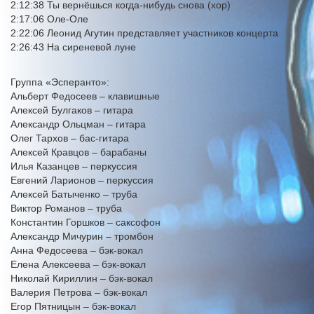
2:12:38 Ты вернёшься когда-нибудь снова (хор)
2:17:06 Оле-Оле
2:22:06 Леонид Агутин представляет участников концерта
2:26:43 На сиреневой луне
Группа «Эсперанто»:
Альберт Федосеев – клавишные
Алексей Булгаков – гитара
Александр Ольцман – гитара
Олег Тархов – бас-гитара
Алексей Кравцов – барабаны
Илья Казанцев – перкуссия
Евгений Ларионов – перкуссия
Алексей Батыченко – труба
Виктор Романов – труба
Константин Горшков – саксофон
Александр Мичурин – тромбон
Анна Федосеева – бэк-вокал
Елена Алексеева – бэк-вокал
Николай Кириллин – бэк-вокал
Валерия Петрова – бэк-вокал
Егор Пятницын – бэк-вокал