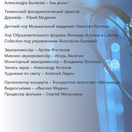
Александра Бычкова – бэк-вокал
Тюменский филармонический оркестр
Дирижёр – Юрий Медяник
Детский хор Музыкальной академии Николая Агутина
Хор Образовательного форума Леонида Агутина и Labirds
Collective под управлением Анастасии Балевой
Звукорежиссёр – Артём Фаттахов
Миксинг-звукорежиссёр – Игорь Лалетин
Мониторный звукорежиссёр – Владимир Волохов
Запись звука – Александр Астахов
Художник по свету – Алексей Ларин
Организатор концерта – Концертное агентство «Мельница»
Видеосъёмка – «Высоко Медиа»
Продюсер фильма – Сергей Мельников