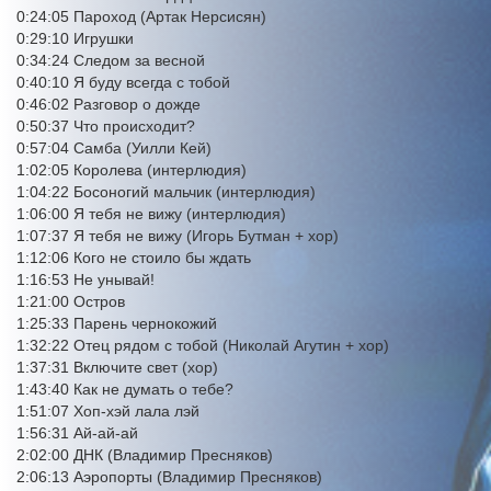
0:24:05 Пароход (Артак Нерсисян)
0:29:10 Игрушки
0:34:24 Следом за весной
0:40:10 Я буду всегда с тобой
0:46:02 Разговор о дожде
0:50:37 Что происходит?
0:57:04 Самба (Уилли Кей)
1:02:05 Королева (интерлюдия)
1:04:22 Босоногий мальчик (интерлюдия)
1:06:00 Я тебя не вижу (интерлюдия)
1:07:37 Я тебя не вижу (Игорь Бутман + хор)
1:12:06 Кого не стоило бы ждать
1:16:53 Не унывай!
1:21:00 Остров
1:25:33 Парень чернокожий
1:32:22 Отец рядом с тобой (Николай Агутин + хор)
1:37:31 Включите свет (хор)
1:43:40 Как не думать о тебе?
1:51:07 Хоп-хэй лала лэй
1:56:31 Ай-ай-ай
2:02:00 ДНК (Владимир Пресняков)
2:06:13 Аэропорты (Владимир Пресняков)