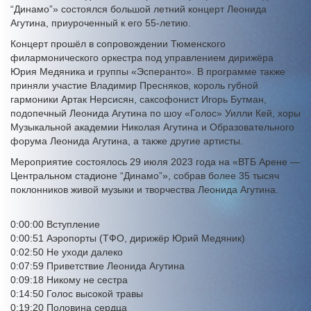
“Динамо”» состоялся большой летний концерт Леонида
Агутина, приуроченный к его 55-летию.
Концерт прошёл в сопровождении Тюменского
филармонического оркестра под управлением дирижёра
Юрия Медяника и группы «Эсперанто». В программе также
приняли участие Владимир Пресняков, король губной
гармоники Артак Нерсисян, саксофонист Игорь Бутман,
подопечный Леонида Агутина по шоу «Голос» Уилли Кей, хоры
Музыкальной академии Николая Агутина и Образовательного
форума Леонида Агутина, а также другие артисты.
Мероприятие состоялось 29 июля 2023 года на «ВТБ Арене —
Центральном стадионе “Динамо”», собрав более 35 тысяч
поклонников живой музыки и творчества Леонида Агутина.
0:00:00 Вступление
0:00:51 Аэропорты (ТФО, дирижёр Юрий Медяник)
0:02:50 Не уходи далеко
0:07:59 Приветствие Леонида Агутина
0:09:18 Никому не сестра
0:14:50 Голос высокой травы
0:19:20 Половина сердца