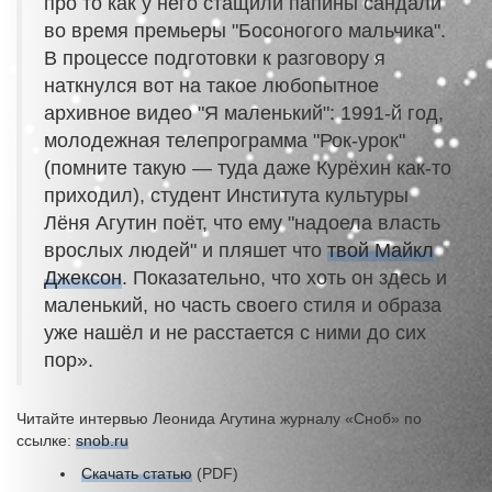
про то как у него стащили папины сандали
во время премьеры "Босоногого мальчика".
В процессе подготовки к разговору я
наткнулся вот на такое любопытное
архивное видео "Я маленький": 1991-й год,
молодежная телепрограмма "Рок-урок"
(помните такую — туда даже Курёхин как-то
приходил), студент Института культуры
Лёня Агутин поёт, что ему "надоела власть
врослых людей" и пляшет что
твой Майкл
Джексон
. Показательно, что хоть он здесь и
маленький, но часть своего стиля и образа
уже нашёл и не расстается с ними до сих
пор».
Читайте интервью Леонида Агутина журналу «Сноб» по
ссылке:
snob.ru
Скачать статью
(PDF)