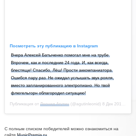
Посмотреть эту публикацию в Instagram
Вчера Алексей Батыченко помогал мне на трубе.
Впрочем, как и последние 24 года. И, как всегда,
блестяще! Спасибо, Лёш! Прости аккомпаниатора.
Ошибся пару раз. Не ожидал услышать звук рояля,
вместо запланированного электропиано. Но твой
флюгельгорн облагородил ситуацию!
Публикация от
Леонид Агутин
(@agutinleonid) 8 Дек 2018 в 5:16 PST
С полным списком победителей можно ознакомиться на
сайте
MusicPremia.ru
.