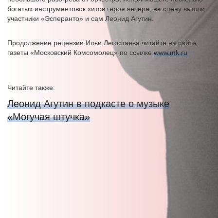
богатых инструментовок хитов героя вечера, на сцену вышли
участники «Эсперанто» и сам Леонид Агутин.
Продолжение рецензии Ильи Легостаева читайте на сайте
газеты «Московский Комсомолец» по ссылке
www.mk.ru
Читайте также:
Леонид Агутин в подкасте о музыке
«Могучая штучка»