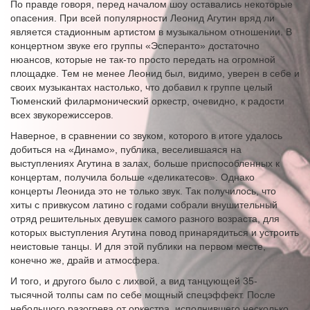
По правде говоря, перед началом шоу оставались некоторые
опасения. При всей популярности Леонид Агутин вряд ли
является стадионным артистом в музыкальном отношении. В
концертном звуке его группы «Эсперанто» достаточно
нюансов, которые не так-то просто передать на огромной
площадке. Тем не менее Леонид был, видимо, уверен в себе и
своих музыкантах настолько, что добавил к группе целый
Тюменский филармонический оркестр, очевидно, к радости
всех звукорежиссеров.
Наверное, в сравнении со звуком, которого в итоге удалось
добиться на «Динамо», публика, веселившаяся на
выступлениях Агутина в залах, больше приспособленных к
концертам, получила больше «деликатесов». Однако
концерты Леонида это не только звук. Так получилось, что
хиты с привкусом латино с годами собрали внушительный
отряд решительных девушек самого разного возраста, для
которых выступления Агутина повод принарядиться и устроить
неистовые танцы. И для этой публики на первом месте,
конечно же, драйв и атмосфера.
И того, и другого было с лихвой, а вид танцующей 35-
тысячной толпы сам по себе мощный спецэффект. После
небольшого разогрева от оркестра, исполнившего несколько