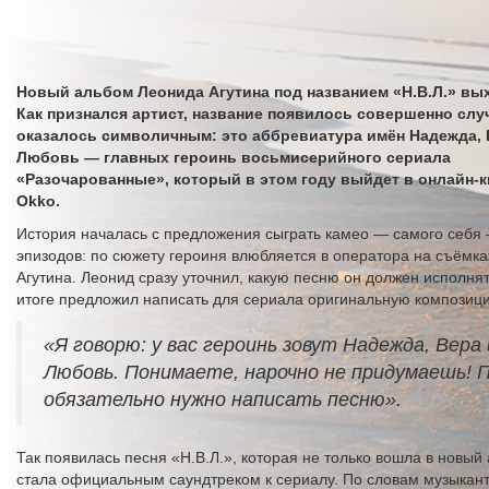
Новый альбом Леонида Агутина под названием «Н.В.Л.» вых
Как признался артист, название появилось совершенно слу
оказалось символичным: это аббревиатура имён Надежда, 
Любовь — главных героинь восьмисерийного сериала
«Разочарованные», который в этом году выйдет в онлайн-
Okko.
История началась с предложения сыграть камео — самого себя 
эпизодов: по сюжету героиня влюбляется в оператора на съёмка
Агутина. Леонид сразу уточнил, какую песню он должен исполнять
итоге предложил написать для сериала оригинальную композиц
«Я говорю: у вас героинь зовут Надежда, Вера 
Любовь. Понимаете, нарочно не придумаешь! 
обязательно нужно написать песню».
Так появилась песня «Н.В.Л.», которая не только вошла в новый 
стала официальным саундтреком к сериалу. По словам музыкант