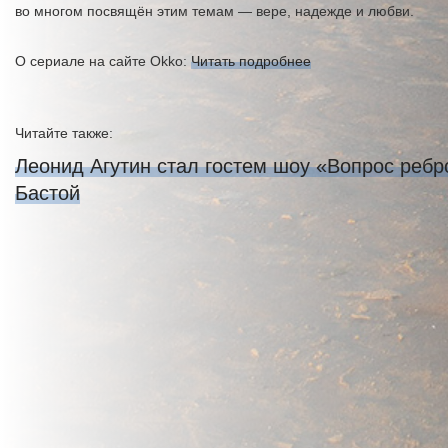
во многом посвящён этим темам — вере, надежде и любви.
О сериале на сайте Okko:
Читать подробнее
Читайте также:
Леонид Агутин стал гостем шоу «Вопрос ребр
Бастой