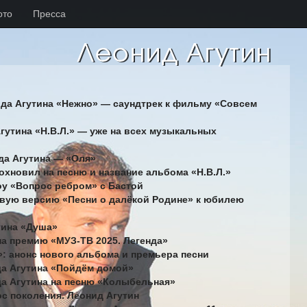
ото
Пресса
ида Агутина «Нежно» — саундтрек к фильму «Совсем
гутина «Н.В.Л.» — уже на всех музыкальных
да Агутина — «Оля»
дохновил на песню и название альбома «Н.В.Л.»
шоу «Вопрос ребром» с Бастой
новую версию «Песни о далёкой Родине» к юбилею
тина «Душа»
на премию «МУЗ-ТВ 2025. Легенда»
»: анонс нового альбома и премьера песни
да Агутина «Пойдём домой»
да Агутина на песню «Колыбельная»
ос поколения. Леонид Агутин