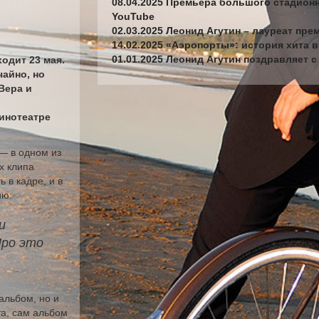
08.04.2025 Премьера большого стадионн
YouTube
02.03.2025 Леонид Агутин – лауреат пре
14.02.2025 «Аэропорты»: история хита 
01.01.2025 Леонид Агутин поздравляет 
одит 23 мая.
чайно, но
Вера и
кинотеатре
— в одном из
х клипа
 в кадре, и в
ию:
и
Про это
альбом, но и
а, сам альбом