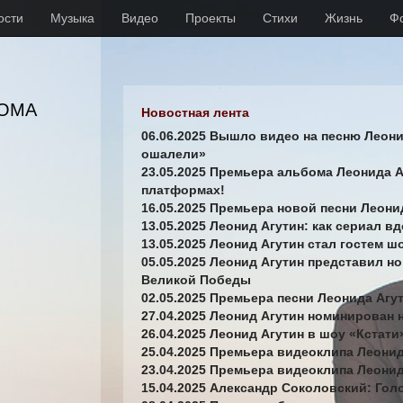
ости
Музыка
Видео
Проекты
Стихи
Жизнь
Ф
БОМА
Новостная лента
06.06.2025 Вышло видео на песню Леон
ошалели»
23.05.2025 Премьера альбома Леонида А
платформах!
16.05.2025 Премьера новой песни Леони
13.05.2025 Леонид Агутин: как сериал в
13.05.2025 Леонид Агутин стал гостем 
05.05.2025 Леонид Агутин представил 
Великой Победы
02.05.2025 Премьера песни Леонида Агу
27.04.2025 Леонид Агутин номинирован 
26.04.2025 Леонид Агутин в шоу «Кстати
25.04.2025 Премьера видеоклипа Леони
23.04.2025 Премьера видеоклипа Леони
15.04.2025 Александр Соколовский: Гол