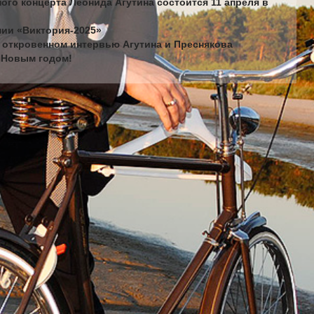
ого концерта Леонида Агутина состоится 11 апреля в
мии «Виктория-2025»
в откровенном интервью Агутина и Преснякова
с Новым годом!