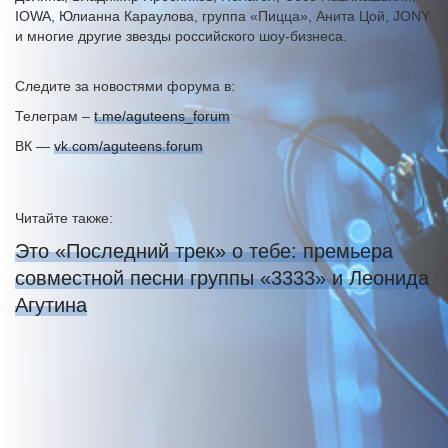
IOWA, Юлианна Караулова, группа «Пицца», Анита Цой, JONY
и многие другие звезды российского шоу-бизнеса.
Следите за новостями форума в:
Телеграм –
t.me/aguteens_forum
ВК —
vk.com/aguteens.forum
Читайте также:
Это «Последний трек» о тебе: премьера
совместной песни группы «3333» и Леонида
Агутина