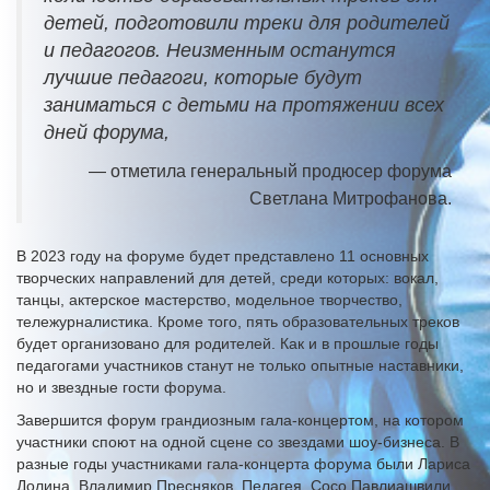
детей, подготовили треки для родителей
и педагогов. Неизменным останутся
лучшие педагоги, которые будут
заниматься с детьми на протяжении всех
дней форума,
— отметила генеральный продюсер форума
Светлана Митрофанова.
В 2023 году на форуме будет представлено 11 основных
творческих направлений для детей, среди которых: вокал,
танцы, актерское мастерство, модельное творчество,
тележурналистика. Кроме того, пять образовательных треков
будет организовано для родителей. Как и в прошлые годы
педагогами участников станут не только опытные наставники,
но и звездные гости форума.
Завершится форум грандиозным гала-концертом, на котором
участники споют на одной сцене со звездами шоу-бизнеса. В
разные годы участниками гала-концерта форума были Лариса
Долина, Владимир Пресняков, Пелагея, Сосо Павлиашвили,