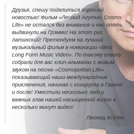
Друзья, спешу поделиться хорошей
новостью! Фильм «Леонид Агутин. Cosmo
Life» не остался без внимания и нас опять
выдвинули на Грэмми! На этот раз
латинский! Претендуем на лучший
музыкальный фильм в номинации «Best
Long Form Music Video». По такому поводу
собрали для вас клип-альманах с живым
звуком на песню «Cosmopolitan Life»
показывающий наши международные
приключения, начиная с концерта в Гаване
и после! Уместили несколько лет и
важных глав нашей насыщенной жизни в
несколько минут видео!
Леонид Агутин