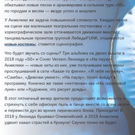
обкатывал новые песни и аранжировки в сольном туре «50»
по городам и весям — везде успех и аншлаги.
У Анжелики же задача повышенной сложности. Каждая песня
на сцене как маленькая театральная постановка — в
хореографическом зале оттачиваются движения вместе с
танцевальным проектом группой ЛебедиFUNK, отшиваются
новые костюмы
, ставится сценография.
Что будет звучать со сцены? Три альбома на двоих вышли в
2018 году «50» и Cover Version Леонида и «На паузу»
Анжелики — новые хиты из них, уже получившие миллионы
прослушиваний в сети «Какая-то фигня», «Я тебя не вижу»,
«Самба», «Девочки умеют», «На паузу», точно войдут в
программу. Конечно же такие «нетленки» как «На сиреневой
луне» или «Художник, что рисует дождь».
В этот пятничный вечер зрителю предоставят возможность и
стряхнуть с себя офисную пыль в танце вместе со всем залом
и перевести дух во время лирического блока. Приходите! В
2018 у Леонида бушевал Олимпийский, в 2019 Анжелика
удвоит накал страстей в Крокусе! Скучно точно не будет.