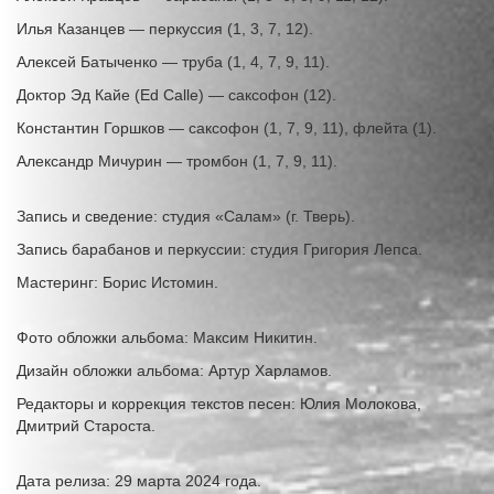
Илья Казанцев — перкуссия (1, 3, 7, 12).
Алексей Батыченко — труба (1, 4, 7, 9, 11).
Доктор Эд Кайе (Ed Calle) — саксофон (12).
Константин Горшков — саксофон (1, 7, 9, 11), флейта (1).
Александр Мичурин — тромбон (1, 7, 9, 11).
Запись и сведение: студия «Салам» (г. Тверь).
Запись барабанов и перкуссии: студия Григория Лепса.
Мастеринг: Борис Истомин.
Фото обложки альбома: Максим Никитин.
Дизайн обложки альбома: Артур Харламов.
Редакторы и коррекция текстов песен: Юлия Молокова,
Дмитрий Староста.
Дата релиза: 29 марта 2024 года.