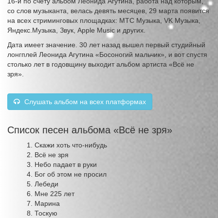
16-й по счёту альбом Леонида Агутина, работа над которым,
со слов музыканта, велась девять месяцев, 29 марта появится
на всех стриминговых площадках: МТС Музыка, VK Музыка,
Яндекс.Музыка, Звук, Apple Music и других.
Дата имеет значение. 30 лет назад вышел первый студийный
лонгплей Леонида Агутина «Босоногий мальчик», и вот спустя
столько лет в годовщину выходит альбом артиста «Всё не
зря».
Слушать альбом на всех платформах
Список песен альбома «Всё не зря»
Скажи хоть что-нибудь
Всё не зря
Небо падает в руки
Бог об этом не просил
Лебеди
Мне 225 лет
Марина
Тоскую