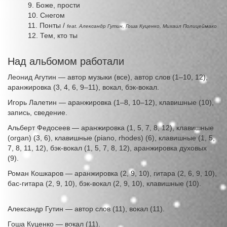
Боже, прости
Снегом
Понты /
feat. Александр Гутин, Гоша Куценко, Михаил Полицеймако
Тем, кто ты
Над альбомом работали
Леонид Агутин — автор музыки (все), автор слов (1–10, 12),
аранжировка (3, 4, 6, 9–11), вокал, бэк-вокал.
Игорь Лалетин — аранжировка (1–8, 10–12), клавишные (10),
запись, сведение.
Альберт Федосеев — аранжировка (1, 5, 7, 8, 12), клавишные
(organ) (3, 6), клавишные (piano, rhodes) (6), клавишные (1, 5,
7, 8, 11, 12), бэк-вокал (1, 5, 7, 8, 12), аранжировка духовых
(9).
Роман Кошкаров — аранжировка (2, 9, 10), гитара (2, 6, 9, 10),
бас-гитара (2, 9, 10), бэк-вокал (2, 9, 10), клавишные (10).
Александр Гутин — автор слов (11), вокал (11).
Гоша Куценко — вокал (11).