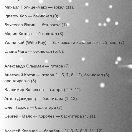
Михаил Полицеймако — вокал (11).
Ignatov Хор — бэк-вокал (9).
Вячеслав Явкин — бэк-вокал (1).
Мария Котова — бэк-вокал (3).
Уилли Кей (Willie Key) — бэк-вокал и испаноязычный текст (7).
Элина Чага — бэк-вокал (5, 8).
Александр Ольцман — гитара (7).
Анатолий Котов — гитара (1, 5, 7, 8, 12), бэк-вокал (3),
аранжировка (8).
Владимир Васильев — гитара (2–7, 11).
Антон Давидянц — бас-гитара (1, 12).
Олег Тархов — бас-гитара (7).
Сергей «Малой» Королёв — бас-гитара (4, 11).
Алексей Кравцов — барабаны (1, 3–6, 8, 9, 11, 12).