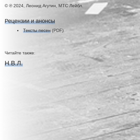
© ℗ 2024, Леонид Агутин, МТС Лейбл.
Рецензии и анонсы
Тексты песен
(PDF)
Читайте также:
Н.В.Л.