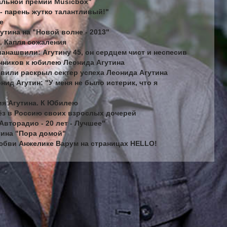
еальной премии Musicbox"
 - парень жутко талантливый!"
е
утина на "Новой волне - 2013"
н. Капля сожаления
шанашвили: Агутину 45, он сердцем чист и неспесив
онников к юбилею Леонида Агутина
швили раскрыл сектер успеха Леонида Агутина
ид Агутин: "У меня не было истерик, что я
ия Агутина. К Юбилею
вёз в Россию своих взрослых дочерей
Авторадио - 20 лет - Лучшее"
тина "Пора домой"
любви Анжелике Варум на страницах HELLO!