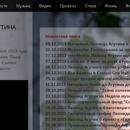
ости
Музыка
Видео
Проекты
Стихи
Жизнь
Ф
УТИНА
Новостная лента
25.12.2013 Интервью Леонида Агутина в
22.12.2013 Musecube: Голосование за л
юня 2013 года
17.12.2013 InterMedia: Леонид Агутин на
ение "Пора
07.12.2013 Lenta.ru: У меня на ушах вку
. Съёмки
06.12.2013 Леонид Агутин в гостях у «Ве
дного
04.12.2013 Все билеты в Crocus City Hal
25.11.2013 Старт продаж нового альбома
11.11.2013 Интервью Леонида Агутина дл
28.10.2013 Новый альбом "Тайна склеен
23.10.2013 Леонид Агутин на Неделе му
23.10.2013 Благотворительный фонд "Со
28.09.2013 Леонид Агутин в благотвор
23.09.2013 Гастрольный график Леонид
27.08.2013 Леонид Агутин о проекте «Го
24.08.2013 Премьера клипа Леонида Агу