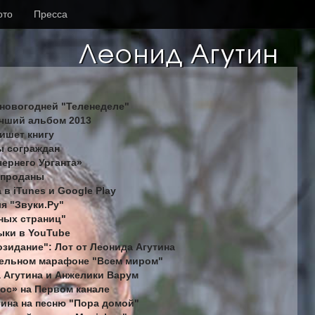
ото
Пресса
 новогодней "Теленеделе"
учший альбом 2013
пишет книгу
сы сограждан
чернего Урганта»
l проданы
 в iTunes и Google Play
я "Звуки.Ру"
ных страниц"
зыки в YouTube
зидание": Лот от Леонида Агутина
ительном марафоне "Всем миром"
а Агутина и Анжелики Варум
лос» на Первом канале
тина на песню "Пора домой"