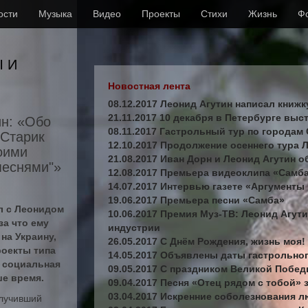
ости
Музыка
Видео
Проекты
Стихи
Жизнь
Ф
Ы И
Новостная лента
08.12.2017 Леонид Агутин написал книжк
21.11.2017 10 декабря в Петербурге выс
ин: «Обо
08.11.2017 Гастрольный тур по городам
"Старик
12.10.2017 Продолжение осеннего тура 
оими
21.08.2017 Иван Дорн и Леонид Агутин 
еснями"»
12.08.2017 Премьера видеоклипа «Самб
14.07.2017 Интервью газете «Аргументы
19.06.2017 Премьера песни «Самба»
л с Леонидом
10.06.2017 Премия Муз-ТВ: Леонид Агут
за что ему
индустрии
на Украину,
26.05.2017 С Днём Рождения, жизнь моя!
роекты типа
14.05.2017 Объявлены даты гастрольно
м социальная
09.05.2017 С праздником Великой Побед
ше время.
09.04.2017 Песня «Отец рядом с тобой»
03.04.2017 Искренние соболезнования 
олучивший