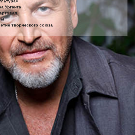
ультура»
на Урганта
тартовал
зы
летие творческого союза