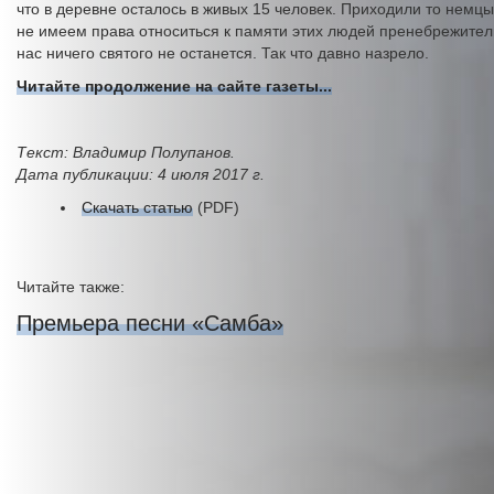
что в деревне осталось в живых 15 человек. Приходили то немцы
не имеем права относиться к памяти этих людей пренебрежител
нас ничего святого не останется. Так что давно назрело.
Читайте продолжение на сайте газеты...
Текст: Владимир Полупанов.
Дата публикации: 4 июля 2017 г.
Скачать статью
(PDF)
Читайте также:
Премьера песни «Самба»