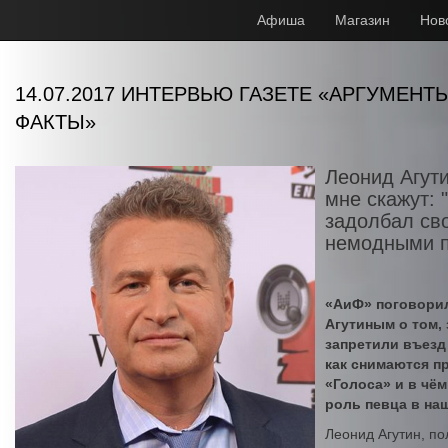
Афиша
Магазин
Нов
14.07.2017 ИНТЕРВЬЮ ГАЗЕТЕ «АРГУМЕНТ
ФАКТЫ»
Леонид Агут
мне скажут: 
задолбал св
немодными п
«АиФ» поговори
Агутиным о том, 
запретили въезд 
как снимаются п
«Голоса» и в чё
роль певца в на
Леонид Агутин, п