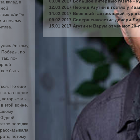
03.04.2017 Большое интервью газете «К
за вклад в
12.03.2017 Леонид Агутин в гостях у Ива
ьной
14.02.2017 Весенний гастрольный тур с
ервью «АиФ»
09.02.2017 Совершеннолетие дочери Ли
и и почему
15.01.2017 Агутин и Варум отмечают 20-
итива.
удивлён тому,
ю Победы, по
 так, по-
мирной
 вас быть
ться. Но ещё
ы стала полем
, которые мы
в этой войне.
живому
00 дней
легло порядка
 рассказывала,
рать, потому