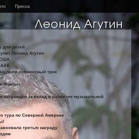
ото
Пресса
у для детей
тупит Леонид Агутин
 США
ЛААВ
обсудили совместный трек
а»
 и Факты»
ин награждён за вклад в развитие музыкальной
го тура по Северной Америке
ы!
 завоевала третью награду
людям