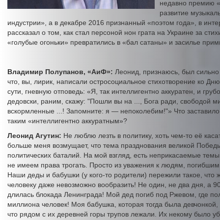
недавно премию «
развитие музыкал
индустрии», а в декабре 2016 признанный «поэтом года», в инт
рассказал о том, как стал персоной нон грата на Украине за стих
«голубые огоньки» превратились в «бал сатаны» и засилье прим
Владимир Полупанов, «АиФ»:
Леонид, признаюсь, был сильно 
что, вы, лирик, написали остросоциальное стихотворение ко Дн
сути, гневную отповедь: «Я, так интеллигентно аккуратен, и грубо
дедовски, раним, скажу: "Пошли вы на ..., Бога ради, свободой 
вскормленные ...! Запомните: я — непоколебим!"» Что заставило
таким «интеллигентно аккуратным»?
Леонид Агутин:
Не люблю лезть в политику, хоть чем-то её каса
больше меня возмущает, что тема празднования великой Побед
политических баталий. На мой взгляд, есть неприкасаемые темы
не имеем права трогать. Просто из уважения к людям, погибшим 
Наши деды и бабушки (у кого-то родители) пережили такое, что 
человеку даже невозможно вообразить! Не один, не два дня, а 9
длилась блокада Ленинграда! Мой дед погиб под Ржевом, где по
миллиона человек! Моя бабушка, которая тогда была девчонкой,
что рядом с их деревней горы трупов лежали. Их некому было уб