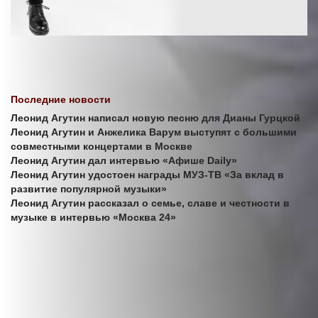
Последние новости
Леонид Агутин написал новую песню для Дианы Гурцкой
Леонид Агутин и Анжелика Варум выступят с большими
совместными концертами в Москве
Леонид Агутин дал интервью «Афише Daily»
Леонид Агутин удостоен награды МУЗ-ТВ «За вклад в
развитие популярной музыки»
Леонид Агутин рассказал о семье, славе и честности в
музыке в интервью «Москва 24»