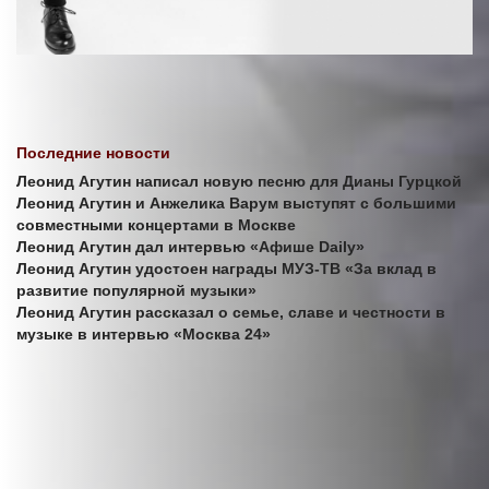
Последние новости
Леонид Агутин написал новую песню для Дианы Гурцкой
Леонид Агутин и Анжелика Варум выступят с большими
совместными концертами в Москве
Леонид Агутин дал интервью «Афише Daily»
Леонид Агутин удостоен награды МУЗ-ТВ «За вклад в
развитие популярной музыки»
Леонид Агутин рассказал о семье, славе и честности в
музыке в интервью «Москва 24»